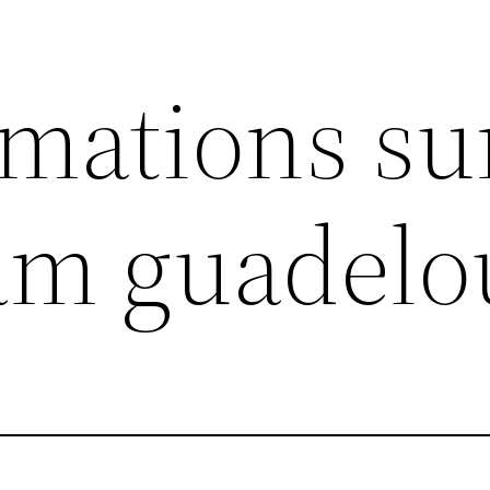
rmations su
am guadelo