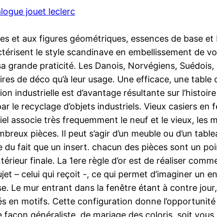
logue jouet leclerc
es et aux figures géométriques, essences de base et b
ctérisent le style scandinave en embellissement de votr
 sa grande praticité. Les Danois, Norvégiens, Suédois,
ires de déco qu’à leur usage. Une efficace, une table
n industrielle est d’avantage résultante sur l’histoire
par le recyclage d’objets industriels. Vieux casiers en
iel associe très frequemment le neuf et le vieux, les 
ombreux pièces. Il peut s’agir d’un meuble ou d’un tab
 du fait que un insert. chacun des pièces sont un point
érieur finale. La 1ere règle d’or est de réaliser comme
t – celui qui reçoit -, ce qui permet d’imaginer un en
 Le mur entrant dans la fenêtre étant à contre jour, 
 en motifs. Cette configuration donne l’opportunité d
 façon généraliste, de mariage des coloris, soit vou