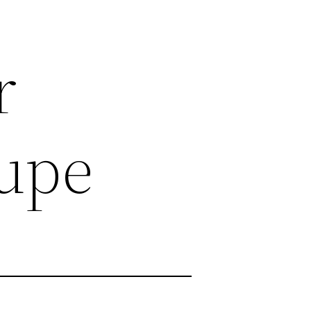
r
upe