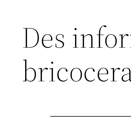
Des info
bricocer