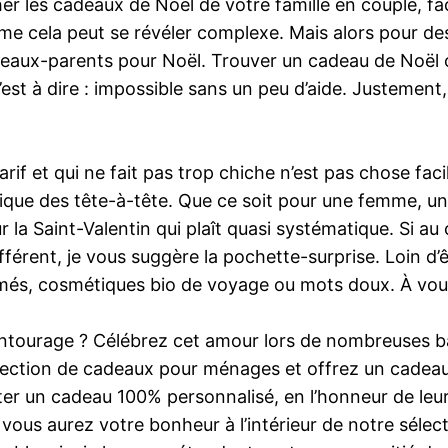
her les cadeaux de Noël de votre famille en couple, fa
cela peut se révéler complexe. Mais alors pour des
beaux-parents pour Noël. Trouver un cadeau de Noël or
est à dire : impossible sans un peu d’aide. Justement
if et qui ne fait pas trop chiche n’est pas chose faci
ique des tête-à-tête. Que ce soit pour une femme, u
 la Saint-Valentin qui plaît quasi systématique. Si au
ifférent, je vous suggère la pochette-surprise. Loin d
umés, cosmétiques bio de voyage ou mots doux. À vous
tourage ? Célébrez cet amour lors de nombreuses bals
élection de cadeaux pour ménages et offrez un cadeau
ter un cadeau 100% personnalisé, en l’honneur de leu
 vous aurez votre bonheur à l’intérieur de notre séle