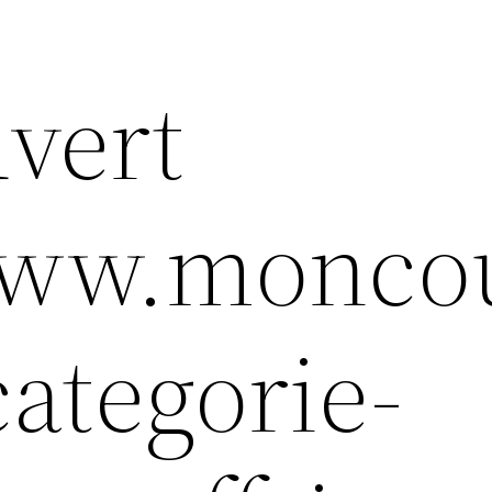
uvert
/www.monco
categorie-