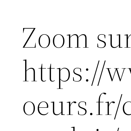
Zoom su
https:/
oeurs.fr/