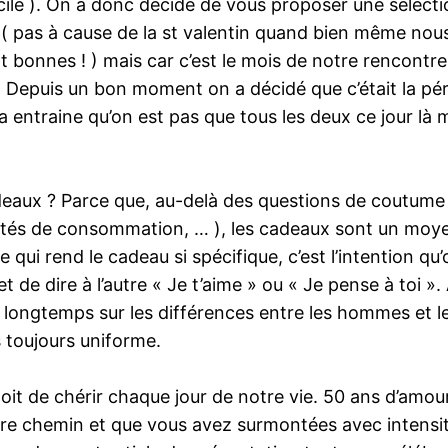
ficile ). On a donc décidé de vous proposer une sélec
n ( pas à cause de la st valentin quand bien même nou
t bonnes ! ) mais car c’est le mois de notre rencont
 ! Depuis un bon moment on a décidé que c’était la p
entraine qu’on est pas que tous les deux ce jour là ma
eaux ? Parce que, au-delà des questions de coutume ( c
sociétés de consommation, … ), les cadeaux sont un mo
qui rend le cadeau si spécifique, c’est l’intention qu
t de dire à l’autre « Je t’aime » ou « Je pense à toi ». 
 longtemps sur les différences entre les hommes et le
s toujours uniforme.
it de chérir chaque jour de notre vie. 50 ans d’amour,
otre chemin et que vous avez surmontées avec intensit