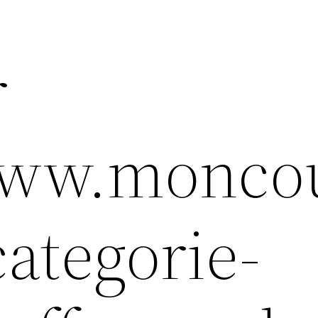
r
/www.monco
categorie-