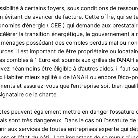
ssibilité à certains foyers, sous conditions de ressou
n évitant de avancer de facture. Cette offre, qui se 
économies d’énergie ( CEE ) qui demande aux prestatair
élérer la transition énergétique, le gouvernement a 
es ménages possédant des combles perdus mal ou non i
rces. il est important de être propriétaire ou locatai
des combles à 1 Euro est soumis aux grilles de l’ANAH 
vez néanmoins être éligible à d’autres aides. il faut 
 Habiter mieux agilité » de l’ANAH ou encore l’éco-pr
nts et assurez-vous que l’entreprise soit bien qualifi
ignataire de la charte.
ectes peuvent également mettre en danger l’ossature d
 sont très dangereux. Dans le cas où l’ossature de vot
urir aux services de toutes entreprises experte qui dé
nt et l’état du bâti. il est important de se munir d’