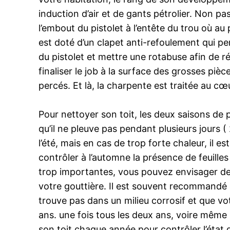
induction d’air et de gants pétrolier. Non pas 
l’embout du pistolet à l’entête du trou où au 
est doté d’un clapet anti-refoulement qui perm
du pistolet et mettre une rotabuse afin de ré
finaliser le job à la surface des grosses piè
percés. Et là, la charpente est traitée au cœur
Pour nettoyer son toit, les deux saisons de pr
qu’il ne pleuve pas pendant plusieurs jours 
l’été, mais en cas de trop forte chaleur, il es
contrôler à l’automne la présence de feuille
trop importantes, vous pouvez envisager de 
votre gouttière. Il est souvent recommandé 
trouve pas dans un milieu corrosif et que votr
ans. une fois tous les deux ans, voire même 
son toit chaque année pour contrôler l’état d