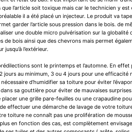
que l’article soit toxique mais car le technicien y est c
préalable il a été placé un injecteur. Le produit va tap
et garder l’article sous pression dans le bois. de même
aliser une double micro pulvérisation sur la globalité 
ces de bois ainsi que des chevrons mais permet égaleme
 jusqu’à l’extérieur.
édilections sont le printemps et l’automne. En effet po
( 2 jours au minimum, 3 ou 4 jours pour une efficacit
t nécessaire d’humidifier sa toiture pour éviter l’évapo
s dans sa gouttière pour éviter de mauvaises surprises
placer une grille pare-feuilles ou une crapaudine pou
de effectuer une démarche de lavage de votre toiture
e toiture ne connaît pas une prolifération de mousse, i
plus en fonction des cas, est complètement envisageab
e ses tuiles et des autres composants ( arête, solins…