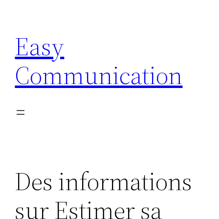
Aller
au
Easy
contenu
Communication
Des informations
sur Estimer sa