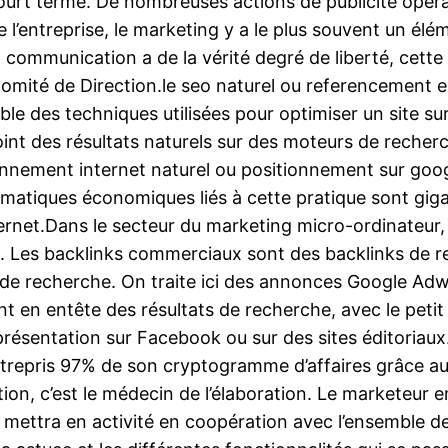
court terme. De nombreuses actions de publicité opér
de l’entreprise, le marketing y a le plus souvent un 
 communication a de la vérité degré de liberté, cett
mité de Direction.le seo naturel ou referencement es
e des techniques utilisées pour optimiser un site sur
-point des résultats naturels sur des moteurs de rech
onnement internet naturel ou positionnement sur googl
lématiques économiques liés à cette pratique sont gi
nternet.Dans le secteur du marketing micro-ordinateur,
Les backlinks commerciaux sont des backlinks de reto
 de recherche. On traite ici des annonces Google Ad
nt en entête des résultats de recherche, avec le petit
ésentation sur Facebook ou sur des sites éditoriaux.
entrepris 97% de son cryptogramme d’affaires grâce au
, c’est le médecin de l’élaboration. Le marketeur en
il mettra en activité en coopération avec l’ensemble de