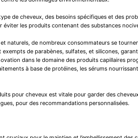
type de cheveux, des besoins spécifiques et des probl
r éviter les produits contenant des substances nocive
io et naturels, de nombreux consommateurs se tournent
nt exempts de parabènes, sulfates, et silicones, gara
novation dans le domaine des produits capillaires prog
raitements à base de protéines, les sérums nourrissants 
uits pour cheveux est vitale pour garder des cheveux 
logues, pour des recommandations personnalisées.
nt cruciaux pour le maintien et l’embellissement des 