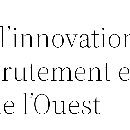
l’innovatio
ecrutement 
e l’Ouest