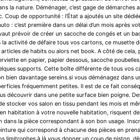
dans la nature. Déménager, c’est gage de démarches a
. Coup de opportunité : l’État a ajoutés un site dédi
re auto : c’est première dans un délai d’un mois après
vaut prévoir de créer un sacoche de congés et un bac
 la activité de défaire tous vos cartons, ce musette
articles de habits ou alors net book. A côté de cela
serviette en papier, papier dessous, sacoche poubelles
uelques supports. Cette boîte différente de tous vos 
ion bien davantage sereins.si vous déménagez dans 
perficies fréquemment petites. Il est de ce fait con
s découvrir dans une petite surface bien poigne. Des
té de stocker vos salon en tissu pendant les mois et 
en habitation à votre nouvelle habitation, risquent de
 dans la pièce correspondant à son bon usage. Inscri
nture qui correspond à chacune des pièces en prenan
s limitrophes à là vous donner un coup de piston. d