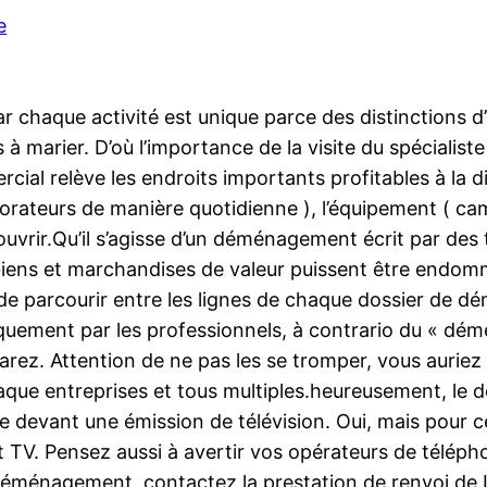
e
chaque activité est unique parce des distinctions d’
marier. D’où l’importance de la visite du spécialiste
ial relève les endroits importants profitables à la 
llaborateurs de manière quotidienne ), l’équipement
couvrir.Qu’il s’agisse d’un déménagement écrit par de
iens et marchandises de valeur puissent être endomm
t de parcourir entre les lignes de chaque dossier de 
uement par les professionnels, à contrario du « démé
rez. Attention de ne pas les se tromper, vous auriez l
aque entreprises et tous multiples.heureusement, le
te devant une émission de télévision. Oui, mais pour c
et TV. Pensez aussi à avertir vos opérateurs de télép
déménagement, contactez la prestation de renvoi de L