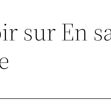
ir sur En s
e