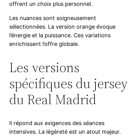
offrent un choix plus personnel.
Les nuances sont soigneusement
sélectionnées. La version orange évoque
l’énergie et la puissance. Ces variations
enrichissent l’offre globale.
Les versions
spécifiques du jersey
du Real Madrid
Il répond aux exigences des séances
intensives. La légèreté est un atout majeur.