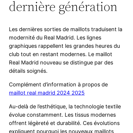
dernière génération
Les dernières sorties de maillots traduisent la
modernité du Real Madrid. Les lignes
graphiques rappellent les grandes heures du
club tout en restant modernes. Le maillot
Real Madrid nouveau se distingue par des
détails soignés.
Complément d’information à propos de
maillot real madrid 2024 2025
Au-delà de l’esthétique, la technologie textile
évolue constamment. Les tissus modernes
offrent légèreté et durabilité. Ces évolutions
expliquent pourquoi les nouveaux maillots