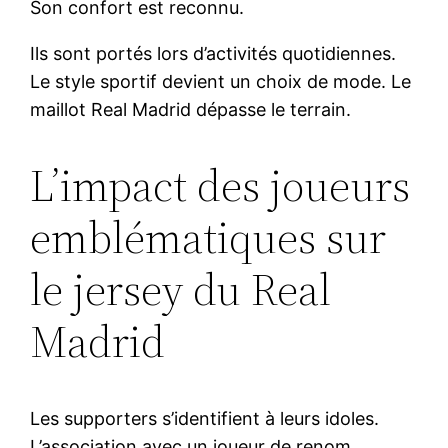
Son confort est reconnu.
Ils sont portés lors d’activités quotidiennes.
Le style sportif devient un choix de mode. Le
maillot Real Madrid dépasse le terrain.
L’impact des joueurs
emblématiques sur
le jersey du Real
Madrid
Les supporters s’identifient à leurs idoles.
L’association avec un joueur de renom