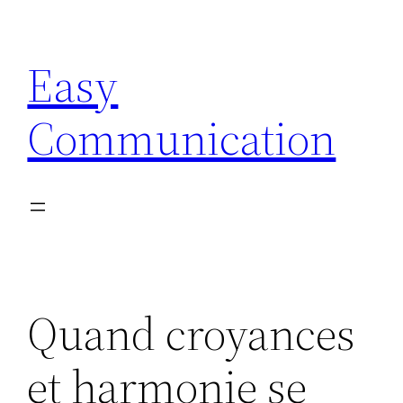
Aller
au
Easy
contenu
Communication
Quand croyances
et harmonie se