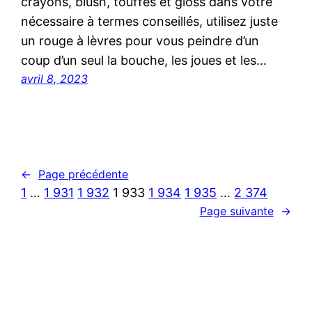
crayons, blush, touffes et gloss dans votre
nécessaire à termes conseillés, utilisez juste
un rouge à lèvres pour vous peindre d’un
coup d’un seul la bouche, les joues et les…
avril 8, 2023
←
Page précédente
1
…
1 931
1 932
1 933
1 934
1 935
…
2 374
Page suivante
→